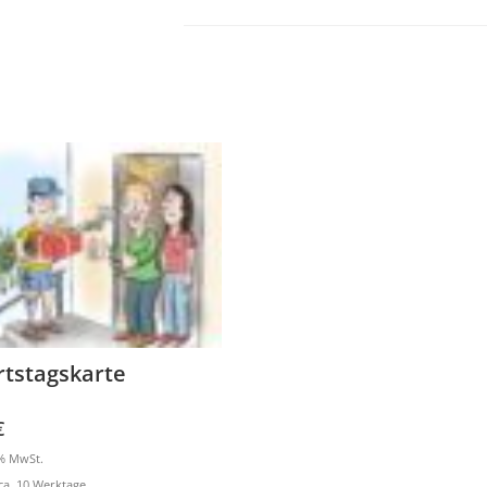
tstagskarte
€
9% MwSt.
 ca. 10 Werktage